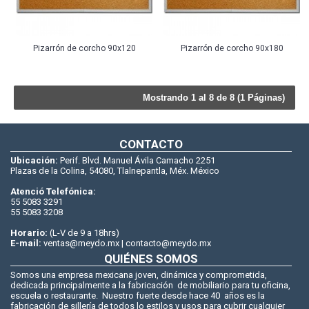
Pizarrón de corcho 90x120
Pizarrón de corcho 90x180
Mostrando 1 al 8 de 8 (1 Páginas)
CONTACTO
Ubicación:
Perif. Blvd. Manuel Ávila Camacho 2251
Plazas de la Colina, 54080, Tlalnepantla, Méx. México
Atenció Telefónica:
55 5083 3291
55 5083 3208
Horario:
(L-V de 9 a 18hrs)
E-mail:
ventas@meydo.mx | contacto@meydo.mx
QUIÉNES SOMOS
Somos una empresa mexicana joven, dinámica y comprometida,
dedicada principalmente a la fabricación de mobiliario para tu oficina,
escuela o restaurante. Nuestro fuerte desde hace 40 años es la
fabricación de sillería de todos lo estilos y usos para cubrir cualquier