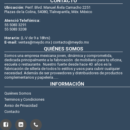
CONTACTO
Ubicación:
Perif. Blvd. Manuel Ávila Camacho 2251
Plazas de la Colina, 54080, Tlalnepantla, Méx. México
Atenció Telefónica:
55 5083 3291
55 5083 3208
Horario:
(L-V de 9 a 18hrs)
E-mail:
ventas@meydo.mx | contacto@meydo.mx
QUIÉNES SOMOS
Somos una empresa mexicana joven, dinámica y comprometida,
dedicada principalmente a la fabricación de mobiliario para tu oficina,
escuela o restaurante. Nuestro fuerte desde hace 40 años es la
fabricación de sillería de todos lo estilos y usos para cubrir cualquier
necesidad. Además de ser proveedores y distribuidores de productos
complementarios y papelería......
INFORMACIÓN
Quiénes Somos
Terminos y Condiciones
Aviso de Privacidad
Contacto