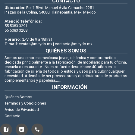
CONTACTO
Ubicación:
Perif. Blvd. Manuel Ávila Camacho 2251
Plazas de la Colina, 54080, Tlalnepantla, Méx. México
Atenció Telefónica:
55 5083 3291
55 5083 3208
Horario:
(L-V de 9 a 18hrs)
E-mail:
ventas@meydo.mx | contacto@meydo.mx
QUIÉNES SOMOS
Somos una empresa mexicana joven, dinámica y comprometida,
dedicada principalmente a la fabricación de mobiliario para tu oficina,
escuela o restaurante. Nuestro fuerte desde hace 40 años es la
fabricación de sillería de todos lo estilos y usos para cubrir cualquier
necesidad. Además de ser proveedores y distribuidores de productos
complementarios y papelería......
INFORMACIÓN
Quiénes Somos
Terminos y Condiciones
Aviso de Privacidad
Contacto