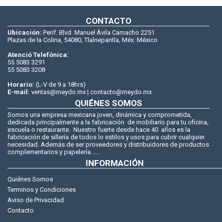
CONTACTO
Ubicación:
Perif. Blvd. Manuel Ávila Camacho 2251
Plazas de la Colina, 54080, Tlalnepantla, Méx. México
Atenció Telefónica:
55 5083 3291
55 5083 3208
Horario:
(L-V de 9 a 18hrs)
E-mail:
ventas@meydo.mx | contacto@meydo.mx
QUIÉNES SOMOS
Somos una empresa mexicana joven, dinámica y comprometida,
dedicada principalmente a la fabricación de mobiliario para tu oficina,
escuela o restaurante. Nuestro fuerte desde hace 40 años es la
fabricación de sillería de todos lo estilos y usos para cubrir cualquier
necesidad. Además de ser proveedores y distribuidores de productos
complementarios y papelería......
INFORMACIÓN
Quiénes Somos
Terminos y Condiciones
Aviso de Privacidad
Contacto