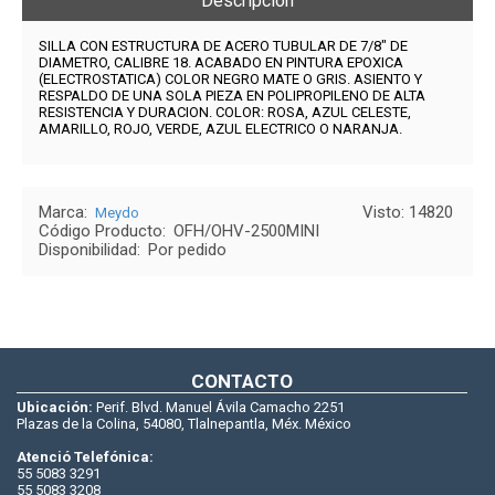
Descripción
SILLA CON ESTRUCTURA DE ACERO TUBULAR DE 7/8" DE
DIAMETRO, CALIBRE 18. ACABADO EN PINTURA EPOXICA
(ELECTROSTATICA) COLOR NEGRO MATE O GRIS. ASIENTO Y
RESPALDO DE UNA SOLA PIEZA EN POLIPROPILENO DE ALTA
RESISTENCIA Y DURACION. COLOR: ROSA, AZUL CELESTE,
AMARILLO, ROJO, VERDE, AZUL ELECTRICO O NARANJA.
Marca:
Visto: 14820
Meydo
Código Producto:
OFH/OHV-2500MINI
Disponibilidad:
Por pedido
CONTACTO
Ubicación:
Perif. Blvd. Manuel Ávila Camacho 2251
Plazas de la Colina, 54080, Tlalnepantla, Méx. México
Atenció Telefónica:
55 5083 3291
55 5083 3208