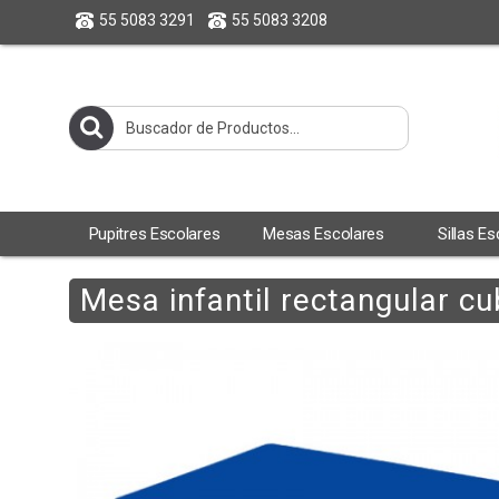
55 5083 3291
55 5083 3208
Pupitres Escolares
Mesas Escolares
Sillas E
Mesa infantil rectangular cu