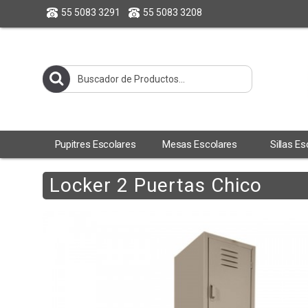
55 5083 3291
55 5083 3208
Pupitres Escolares
Mesas Escolares
Sillas E
Locker 2 Puertas Chico