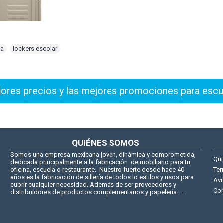
na
,
lockers escolar
res precios y las mejores promociones para escu
QUIÉNES SOMOS
Somos una empresa mexicana joven, dinámica y comprometida,
Qu
dedicada principalmente a la fabricación de mobiliario para tu
oficina, escuela o restaurante. Nuestro fuerte desde hace 40
Ter
años es la fabricación de sillería de todos lo estilos y usos para
Avi
cubrir cualquier necesidad. Además de ser proveedores y
Con
distribuidores de productos complementarios y papelería......