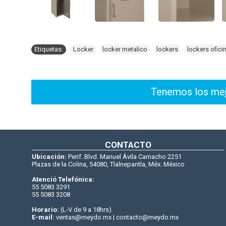
Etiquetas:
Locker
,
locker metalico
,
lockers
,
lockers ofici
Tenemos los mejo
CONTACTO
Ubicación:
Perif. Blvd. Manuel Ávila Camacho 2251
Plazas de la Colina, 54080, Tlalnepantla, Méx. México
Atenció Telefónica:
55 5083 3291
55 5083 3208
Horario:
(L-V de 9 a 18hrs)
E-mail:
ventas@meydo.mx | contacto@meydo.mx