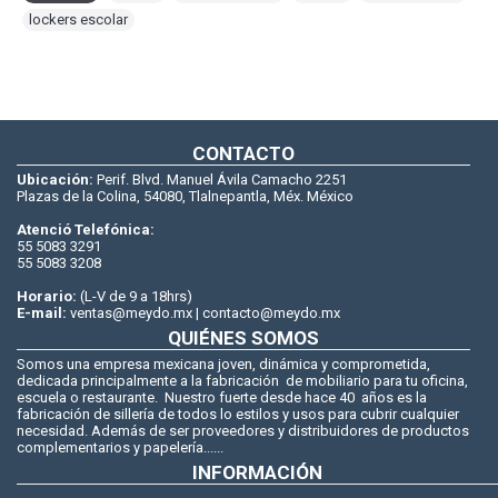
lockers escolar
CONTACTO
Ubicación:
Perif. Blvd. Manuel Ávila Camacho 2251
Plazas de la Colina, 54080, Tlalnepantla, Méx. México
Atenció Telefónica:
55 5083 3291
55 5083 3208
Horario:
(L-V de 9 a 18hrs)
E-mail:
ventas@meydo.mx | contacto@meydo.mx
QUIÉNES SOMOS
Somos una empresa mexicana joven, dinámica y comprometida,
dedicada principalmente a la fabricación de mobiliario para tu oficina,
escuela o restaurante. Nuestro fuerte desde hace 40 años es la
fabricación de sillería de todos lo estilos y usos para cubrir cualquier
necesidad. Además de ser proveedores y distribuidores de productos
complementarios y papelería......
INFORMACIÓN