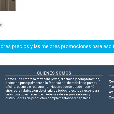
na
res precios y las mejores promociones para escu
QUIÉNES SOMOS
Somos una empresa mexicana joven, dinámica y comprometida,
Qu
dedicada principalmente a la fabricación de mobiliario para tu
oficina, escuela o restaurante. Nuestro fuerte desde hace 40
Ter
años es la fabricación de sillería de todos lo estilos y usos para
Avi
cubrir cualquier necesidad. Además de ser proveedores y
Con
distribuidores de productos complementarios y papelería......