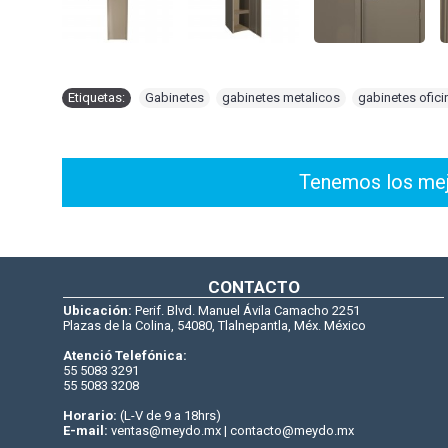
Etiquetas:
Gabinetes
,
gabinetes metalicos
,
gabinetes ofici
Tenemos los mejo
CONTACTO
Ubicación:
Perif. Blvd. Manuel Ávila Camacho 2251
Plazas de la Colina, 54080, Tlalnepantla, Méx. México
Atenció Telefónica:
55 5083 3291
55 5083 3208
Horario:
(L-V de 9 a 18hrs)
E-mail:
ventas@meydo.mx | contacto@meydo.mx