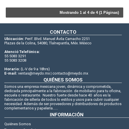
Mostrando 1 al 4 de 4 (1 Páginas)
CONTACTO
Ubicación:
Perif. Blvd. Manuel Ávila Camacho 2251
Plazas de la Colina, 54080, Tlalnepantla, Méx. México
Atenció Telefónica:
55 5083 3291
55 5083 3208
Horario:
(L-V de 9 a 18hrs)
E-mail:
ventas@meydo.mx | contacto@meydo.mx
QUIÉNES SOMOS
Somos una empresa mexicana joven, dinámica y comprometida,
dedicada principalmente a la fabricación de mobiliario para tu oficina,
escuela o restaurante. Nuestro fuerte desde hace 40 años es la
fabricación de sillería de todos lo estilos y usos para cubrir cualquier
necesidad. Además de ser proveedores y distribuidores de productos
complementarios y papelería......
INFORMACIÓN
Quiénes Somos