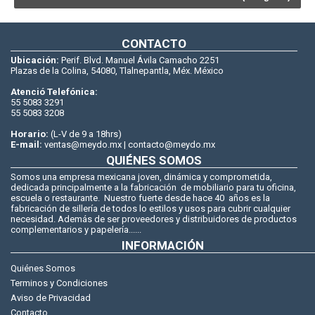
CONTACTO
Ubicación:
Perif. Blvd. Manuel Ávila Camacho 2251
Plazas de la Colina, 54080, Tlalnepantla, Méx. México
Atenció Telefónica:
55 5083 3291
55 5083 3208
Horario:
(L-V de 9 a 18hrs)
E-mail:
ventas@meydo.mx | contacto@meydo.mx
QUIÉNES SOMOS
Somos una empresa mexicana joven, dinámica y comprometida,
dedicada principalmente a la fabricación de mobiliario para tu oficina,
escuela o restaurante. Nuestro fuerte desde hace 40 años es la
fabricación de sillería de todos lo estilos y usos para cubrir cualquier
necesidad. Además de ser proveedores y distribuidores de productos
complementarios y papelería......
INFORMACIÓN
Quiénes Somos
Terminos y Condiciones
Aviso de Privacidad
Contacto