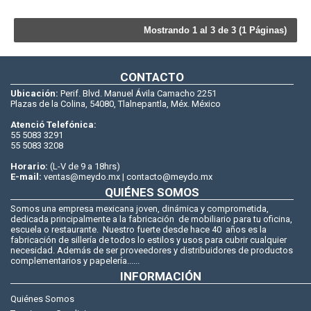
Mostrando 1 al 3 de 3 (1 Páginas)
CONTACTO
Ubicación:
Perif. Blvd. Manuel Ávila Camacho 2251
Plazas de la Colina, 54080, Tlalnepantla, Méx. México
Atenció Telefónica:
55 5083 3291
55 5083 3208
Horario:
(L-V de 9 a 18hrs)
E-mail:
ventas@meydo.mx | contacto@meydo.mx
QUIÉNES SOMOS
Somos una empresa mexicana joven, dinámica y comprometida,
dedicada principalmente a la fabricación de mobiliario para tu oficina,
escuela o restaurante. Nuestro fuerte desde hace 40 años es la
fabricación de sillería de todos lo estilos y usos para cubrir cualquier
necesidad. Además de ser proveedores y distribuidores de productos
complementarios y papelería......
INFORMACIÓN
Quiénes Somos